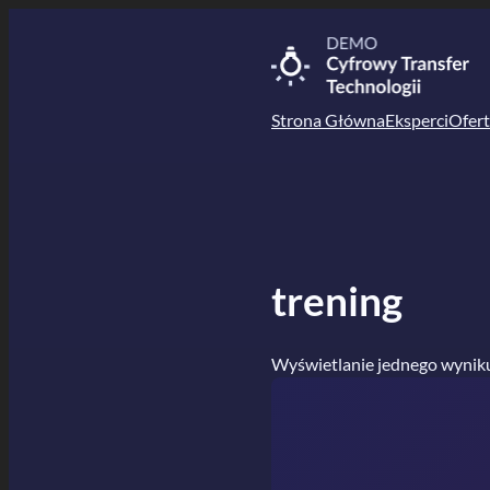
Przejdź
do
treści
Strona Główna
Eksperci
Ofert
trening
Wyświetlanie jednego wynik