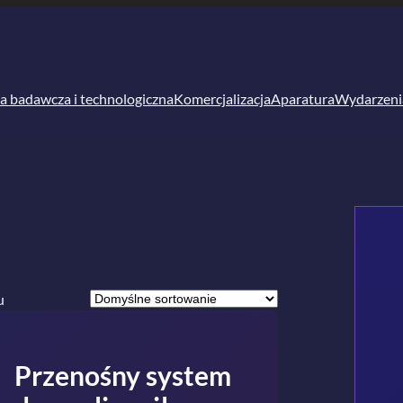
a badawcza i technologiczna
Komercjalizacja
Aparatura
Wydarzeni
u
Przenośny system