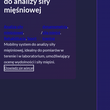
do analizy siły
mięśniowej
Analiza siły
dynamometria
, 
mięśniowej
, 
/
siła mięśni
, 
Rehabilitacja
, 
Sport
trening
Mobilny system do analizy siły
mięśniowej, idealny do pomiarów w
terenie i w laboratorium, umożliwiający
ocenę wydolności i siły mięśni.
Dowiedz się więcej