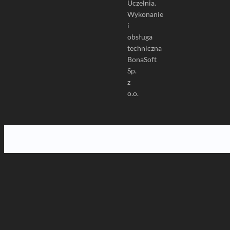
Uczelnia.
Wykonanie
i
obsługa
techniczna
BonaSoft
Sp.
z
o.o.