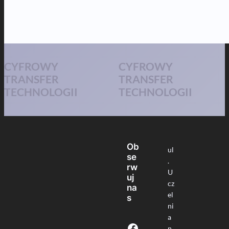
CYFROWY
CYFROWY
TRANSFER
TRANSFER
TECHNOLOGII
TECHNOLOGII
Ob
ul
se
.
rw
U
uj
cz
na
el
s
ni
a
Facebook
n