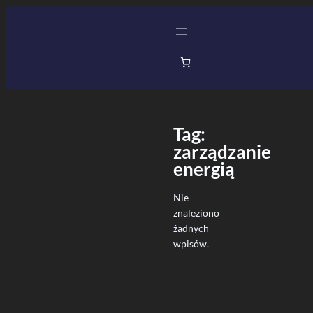
Przejdź
do
treści
Tag:
zarządzanie
energią
Nie
znaleziono
żadnych
wpisów.