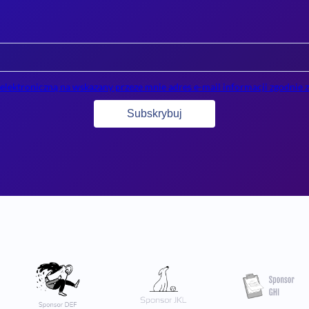
ektroniczną na wskazany przeze mnie adres e-mail informacji zgodnie z