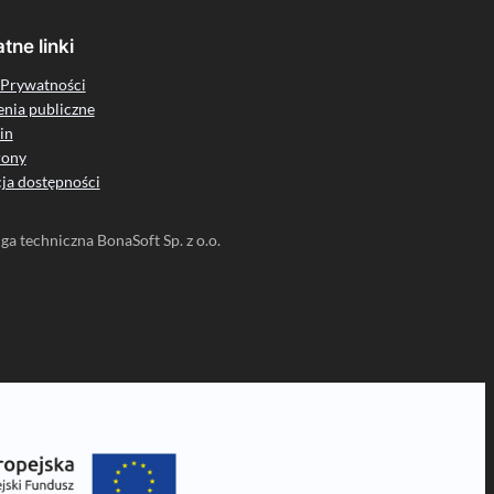
tne linki
 Prywatności
nia publiczne
in
rony
ja dostępności
a techniczna BonaSoft Sp. z o.o.