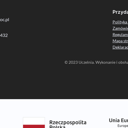
Przyda
oc.pl
Polityka
Zamówie
Regulam
 432
Mapa st
Deklarac
© 2023 Uczelnia. Wykonanie i obsług