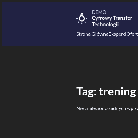
Przejdź
do
treści
Strona Główna
Eksperci
Ofert
Tag:
trening
Nie znaleziono żadnych wpis