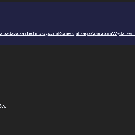
a badawcza i technologiczna
Komercjalizacja
Aparatura
Wydarzeni
ów.