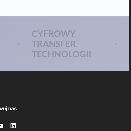
CYFROWY
TRANSFER
TECHNOLOGII
wuj nas
e
LinkedIn