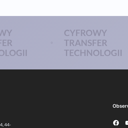
WY
CYFROWY
FER
TRANSFER
OLOGII
TECHNOLOGII
Obser
Facebook
YouTub
4, 44-