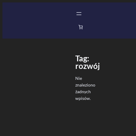
Przejdź
do
treści
Tag:
rozwój
Nie
znaleziono
żadnych
wpisów.