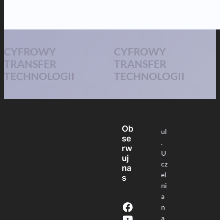
CYFROWY
CYFROWY
TRANSFER
TRANSFER
TECHNOLOGII
TECHNOLOGII
Ob
ul
se
.
rw
U
uj
cz
na
el
s
ni
a
Facebook
n
YouTube
a