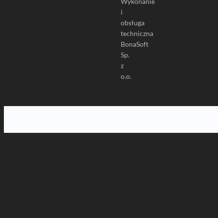
Wykonanie
i
obsługa
techniczna
BonaSoft
Sp.
z
o.o.