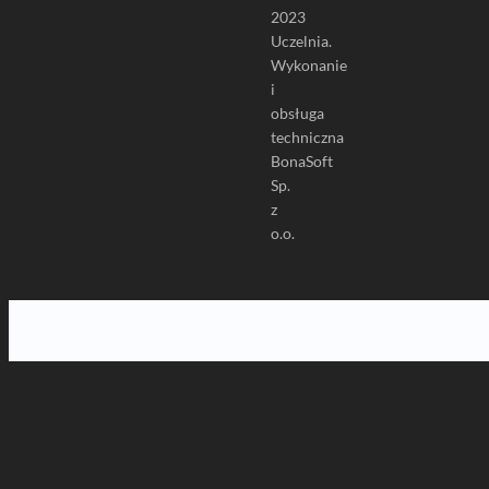
2023
Uczelnia.
Wykonanie
i
obsługa
techniczna
BonaSoft
Sp.
z
o.o.