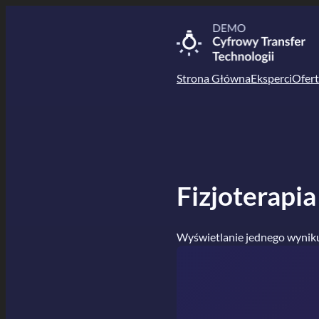
Przejdź
do
treści
Strona Główna
Eksperci
Ofert
Fizjoterapia
Wyświetlanie jednego wynik