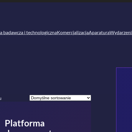
a badawcza i technologiczna
Komercjalizacja
Aparatura
Wydarzeni
u
Platforma