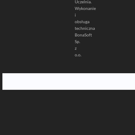
Uczelnia.
Wykonanie
i
obsługa
techniczna
BonaSoft
Sp.
z
o.o.