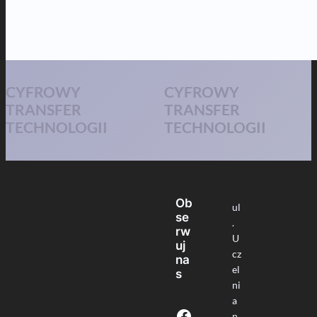
CYFROWY
CYFROWY
TRANSFER
TRANSFER
TECHNOLOGII
TECHNOLOGII
Ob
ul
se
.
rw
U
uj
cz
na
el
s
ni
a
Facebook
n