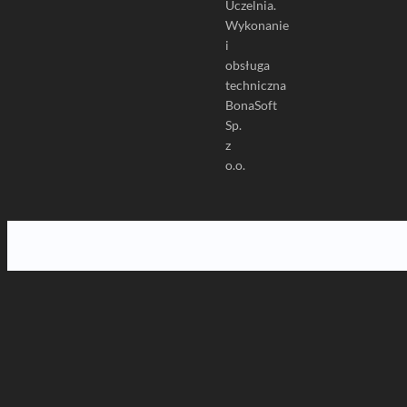
Uczelnia.
Wykonanie
i
obsługa
techniczna
BonaSoft
Sp.
z
o.o.