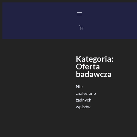
Przejdź
do
treści
Kategoria:
Oferta
badawcza
Nie
znaleziono
żadnych
wpisów.