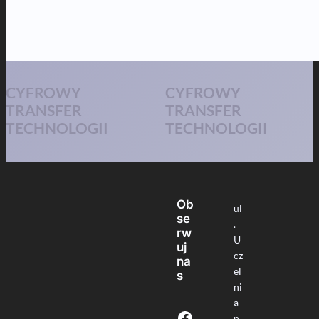
CYFROWY
CYFROWY
TRANSFER
TRANSFER
TECHNOLOGII
TECHNOLOGII
Ob
ul
se
.
rw
U
uj
cz
na
el
s
ni
a
Facebook
n